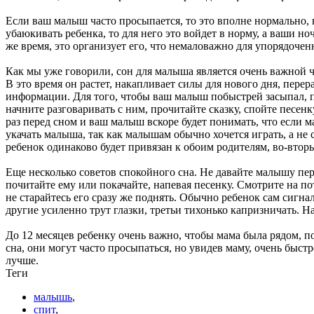
Если ваш малыш часто просыпается, то это вполне нормально, н
убаюкивать ребенка, то для него это войдет в норму, а ваши н
же время, это организует его, что немаловажно для упорядочен
Как мы уже говорили, сон для малыша является очень важной ч
В это время он растет, накапливает силы для нового дня, пер
информации. Для того, чтобы ваш малыш побыстрей засыпал, п
начните разговаривать с ним, прочитайте сказку, спойте песен
раз перед сном и ваш малыш вскоре будет понимать, что если м
укачать малыша, так как малышам обычно хочется играть, а не
ребенок одинаково будет привязан к обоим родителям, во-вторы
Еще несколько советов спокойного сна. Не давайте малышу пер
почитайте ему или покачайте, напевая песенку. Смотрите на п
не старайтесь его сразу же поднять. Обычно ребенок сам сигна
другие усиленно трут глазки, третьи тихонько капризничать. 
До 12 месяцев ребенку очень важно, чтобы мама была рядом, по
сна, они могут часто просыпаться, но увидев маму, очень быстр
лучше.
Теги
малышь
,
спит
,