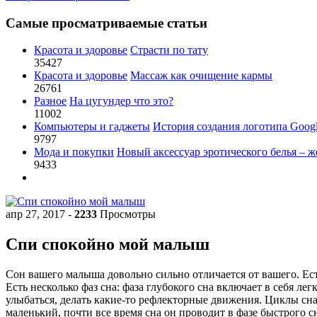
Самые просматриваемые статьи
Красота и здоровье
Страсти по тату
35427
Красота и здоровье
Массаж как очищение кармы
26761
Разное
На цугундер что это?
11002
Компьютеры и гаджеты
История создания логотипа Goog
9797
Мода и покупки
Новый аксессуар эротического белья – ж
9433
апр 27, 2017
-
2233
Просмотры
Спи спокойно мой малыш
Сон вашего малыша довольно сильно отличается от вашего. Ес
Есть несколько фаз сна: фаза глубокого сна включает в себя л
улыбаться, делать какие-то рефлекторные движения. Циклы сна
маленький, почти все время сна он проводит в фазе быстрого с