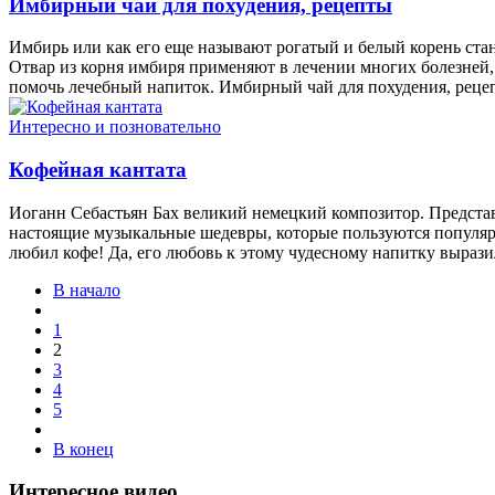
Имбирный чай для похудения, рецепты
Имбирь или как его еще называют рогатый и белый корень ст
Отвар из корня имбиря применяют в лечении многих болезней, 
помочь лечебный напиток. Имбирный чай для похудения, реце
Интересно и позновательно
Кофейная кантата
Иоганн Себастьян Бах великий немецкий композитор. Представ
настоящие музыкальные шедевры, которые пользуются популярн
любил кофе! Да, его любовь к этому чудесному напитку вырази
В начало
1
2
3
4
5
В конец
Интересное видео