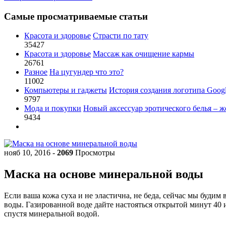
Самые просматриваемые статьи
Красота и здоровье
Страсти по тату
35427
Красота и здоровье
Массаж как очищение кармы
26761
Разное
На цугундер что это?
11002
Компьютеры и гаджеты
История создания логотипа Goog
9797
Мода и покупки
Новый аксессуар эротического белья – ж
9434
нояб 10, 2016
-
2069
Просмотры
Маска на основе минеральной воды
Если ваша кожа суха и не эластична, не беда, сейчас мы буди
воды. Газированной воде дайте настояться открытой минут 40 
спустя минеральной водой.