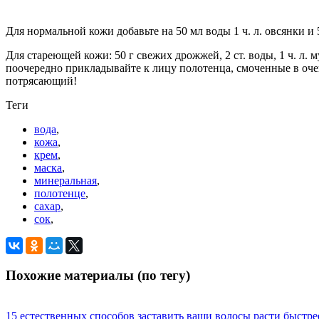
Для нормальной кожи добавьте на 50 мл воды 1 ч. л. овсянки и 5 
Для стареющей кожи: 50 г свежих дрожжей, 2 ст. воды, 1 ч. л. м
поочередно прикладывайте к лицу полотенца, смоченные в очень
потрясающий!
Теги
вода
,
кожа
,
крем
,
маска
,
минеральная
,
полотенце
,
cахар
,
сок
,
Похожие материалы (по тегу)
15 естественных способов заставить ваши волосы расти быстре