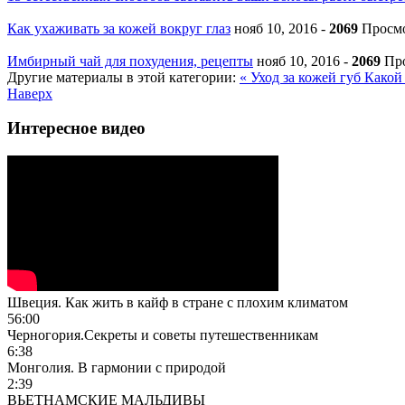
Как ухаживать за кожей вокруг глаз
нояб 10, 2016
-
2069
Просм
Имбирный чай для похудения, рецепты
нояб 10, 2016
-
2069
Пр
Другие материалы в этой категории:
« Уход за кожей губ
Какой 
Наверх
Интересное видео
Швеция. Как жить в кайф в стране с плохим климатом
56:00
Черногория.Секреты и советы путешественникам
6:38
Монголия. В гармонии с природой
2:39
ВЬЕТНАМСКИЕ МАЛЬДИВЫ