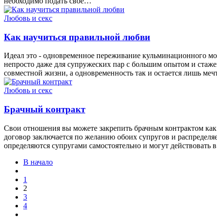
необходимо подать свое…
Любовь и секс
Как научиться правильной любви
Идеал это - одновременное пережи­вание кульминационного мом
непросто даже для супружеских пар с большим опытом и ста­ж
совместной жизни, а од­новременность так и оста­ется лишь м
Любовь и секс
Брачный контракт
Свои отношения вы можете закрепить брачным контрактом как д
договор заключается по желанию обоих супругов и распределя
определяются супругами самостоятельно и могут действовать в
В начало
1
2
3
4