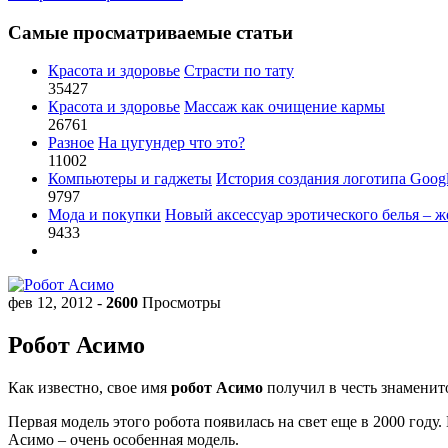
Самые просматриваемые статьи
Красота и здоровье
Страсти по тату
35427
Красота и здоровье
Массаж как очищение кармы
26761
Разное
На цугундер что это?
11002
Компьютеры и гаджеты
История создания логотипа Goog
9797
Мода и покупки
Новый аксессуар эротического белья – ж
9433
фев 12, 2012
-
2600
Просмотры
Робот Асимо
Как известно, свое имя
робот Асимо
получил в честь знаменит
Первая модель этого робота появилась на свет еще в 2000 год
Асимо – очень особенная модель.