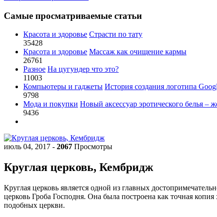
Самые просматриваемые статьи
Красота и здоровье
Страсти по тату
35428
Красота и здоровье
Массаж как очищение кармы
26761
Разное
На цугундер что это?
11003
Компьютеры и гаджеты
История создания логотипа Goog
9798
Мода и покупки
Новый аксессуар эротического белья – ж
9436
июль 04, 2017
-
2067
Просмотры
Круглая церковь, Кембридж
Круглая церковь является одной из главных достопримечатель
церковь Гроба Господня. Она была построена как точная копия
подобных церкви.