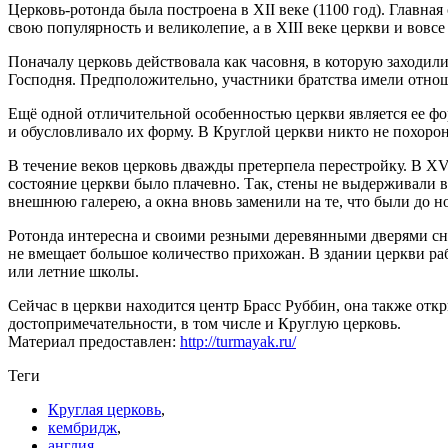
Церковь-ротонда была построена в XII веке (1100 год). Главная
свою популярность и великолепие, а в XIII веке церкви и вовсе
Поначалу церковь действовала как часовня, в которую заходил
Господня. Предположительно, участники братства имели отно
Ещё одной отличительной особенностью церкви является ее фо
и обусловливало их форму. В Круглой церкви никто не похоро
В течение веков церковь дважды претерпела перестройку. В XV 
состояние церкви было плачевно. Так, стены не выдерживали в
внешнюю галерею, а окна вновь заменили на те, что были до н
Ротонда интересна и своими резными деревянными дверями сна
не вмещает большое количество прихожан. В здании церкви раб
или летние школы.
Сейчас в церкви находится центр Брасс Руббин, она также отк
достопримечательности, в том числе и Круглую церковь.
Материал предоставлен:
http://turmayak.ru/
Теги
Круглая церковь
,
кембридж
,
англия
,