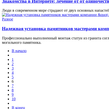
Знакомства в Интернете: лечение от от одиночест
Люди в современном мире страдают от двух основных напастей
Разное
Надежная установка памятников мастерами ком
Профессионально выполненный монтаж статуи из гранита согла
могильного памятника.
В начало
1
2
3
4
5
6
7
8
9
10
В конец