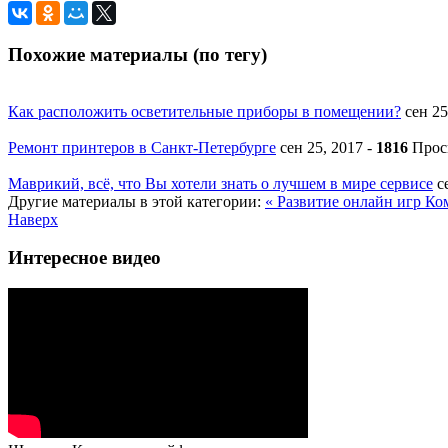
Похожие материалы (по тегу)
Как расположить осветительные приборы в помещении?
сен 2
Ремонт принтеров в Санкт-Петербурге
сен 25, 2017
-
1816
Прос
Маврикий, всё, что Вы хотели знать о лучшем в мире сервисе
с
Другие материалы в этой категории:
« Развитие онлайн игр
Ко
Наверх
Интересное видео