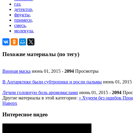
газ
,
детектор
,
фрукты
,
примеси
,
смесь
,
молекула
,
Похожие материалы (по тегу)
Винная маска
июнь 01, 2015
-
2094
Просмотры
В Антарктике были субтропики и росли пальмы
июнь 01, 2015
Лечим головную боль аромомаслами
июнь 01, 2015
-
2094
Прос
Другие материалы в этой категории:
« Худеем без ошибок
Прои
Наверх
Интересное видео