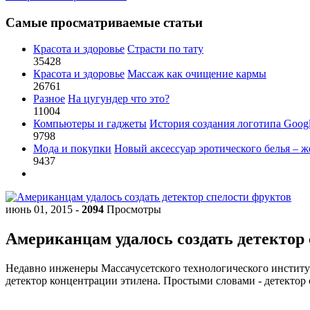
Самые просматриваемые статьи
Красота и здоровье
Страсти по тату
35428
Красота и здоровье
Массаж как очищение кармы
26761
Разное
На цугундер что это?
11004
Компьютеры и гаджеты
История создания логотипа Goog
9798
Мода и покупки
Новый аксессуар эротического белья – ж
9437
июнь 01, 2015
-
2094
Просмотры
Американцам удалось создать детектор
Недавно инженеры Массачусетского технологического институт
детектор концентрации этилена. Простыми словами - детектор 