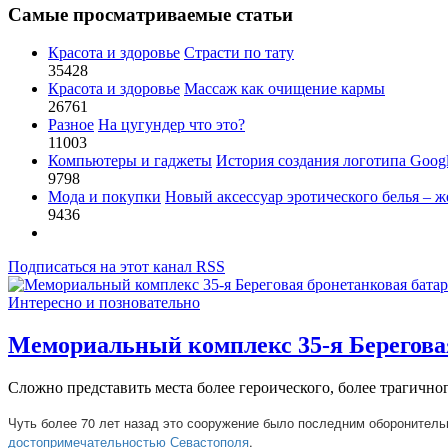
Самые просматриваемые статьи
Красота и здоровье
Страсти по тату
35428
Красота и здоровье
Массаж как очищение кармы
26761
Разное
На цугундер что это?
11003
Компьютеры и гаджеты
История создания логотипа Goog
9798
Мода и покупки
Новый аксессуар эротического белья – ж
9436
Подписаться на этот канал RSS
Интересно и позновательно
Мемориальный комплекс 35-я Берегова
Сложно представить места более героического, более трагичног
Чуть более 70 лет назад это сооружение было последним оборонитель
достопримечательностью Севастополя
.