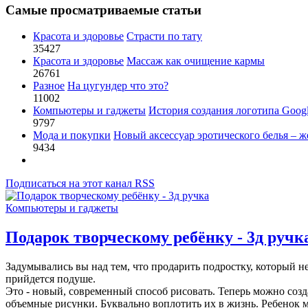
Самые просматриваемые статьи
Красота и здоровье
Страсти по тату
35427
Красота и здоровье
Массаж как очищение кармы
26761
Разное
На цугундер что это?
11002
Компьютеры и гаджеты
История создания логотипа Goog
9797
Мода и покупки
Новый аксессуар эротического белья – ж
9434
Подписаться на этот канал RSS
Компьютеры и гаджеты
Подарок творческому ребёнку - 3д ручк
Задумывались вы над тем, что продарить подростку, который н
прийдется подуше.
Это - новый, современный способ рисовать. Теперь можно созда
объемные рисунки. Буквально воплотить их в жизнь. Ребенок мо