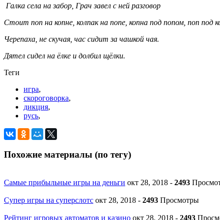
Галка села на забор, Грач завел с ней разговор
Стоит поп на копне, колпак на попе, копна под попом, поп под 
Черепаха, не скучая, час сидит за чашкой чая.
Дятел сидел на ёлке и долбил щёлки.
Теги
игра
,
скороговорка
,
дикция
,
русь
,
Похожие материалы (по тегу)
Самые прибыльные игры на деньги
окт 28, 2018
-
2493
Просмо
Супер игры на суперслотс
окт 28, 2018
-
2493
Просмотры
Рейтинг игровых автоматов и казино
окт 28, 2018
-
2493
Просм