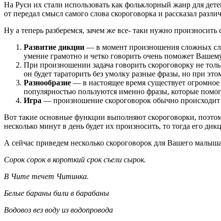
На Руси их стали использовать как фольклорный жанр для дете
от передал смысл самого слова скороговорка и рассказал разли
Ну а теперь разберемся, зачем же все- таки нужно произносить 
Развитие дикции
— в момент произношения сложных слов
умение грамотно и четко говорить очень поможет Вашему
При произношении задача говорить скороговорку не толь
он будет тараторить без умолку разные фразы, но при это
Разнообразие
— в настоящее время существует огромное 
популярностью пользуются именно фразы, которые помог
Игра
— произношение скороговорок обычно происходит в
Вот такие основные функции выполняют скороговорки, поэтому
несколько минут в день будет их произносить, то тогда его ди
А сейчас приведем несколько скороговорок для Вашего малыша
Сорок сорок в короткий срок съели сырок.
В Чите течет Читинка.
Белые бараны били в барабаны
Водовоз вез воду из водопровода