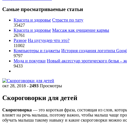
Самые просматриваемые статьи
Красота и здоровье
Страсти по тату
35427
Красота и здоровье
Массаж как очищение кармы
26761
Разное
На цугундер что это?
11002
Компьютеры и гаджеты
История создания логотипа Goog
9797
Мода и покупки
Новый аксессуар эротического белья – ж
9433
окт 28, 2018
-
2493
Просмотры
Скороговорки для детей
Скороговорка
— это короткая фраза, состоящая из слов, кот
влияет на речь малыша, поэтому важно, чтобы малыш чаще про
обучать малыша такому навыку и какие скороговорки можно ис