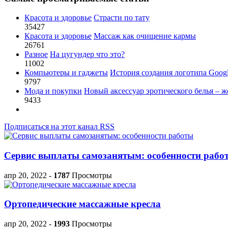
Красота и здоровье
Страсти по тату
35427
Красота и здоровье
Массаж как очищение кармы
26761
Разное
На цугундер что это?
11002
Компьютеры и гаджеты
История создания логотипа Goog
9797
Мода и покупки
Новый аксессуар эротического белья – ж
9433
Подписаться на этот канал RSS
Сервис выплаты самозанятым: особенности рабо
апр 20, 2022
-
1787
Просмотры
Ортопедические массажные кресла
апр 20, 2022
-
1993
Просмотры