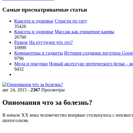
Самые просматриваемые статьи
Красота и здоровье
Страсти по тату
35426
Красота и здоровье
Массаж как очищение кармы
26760
Разное
На цугундер что это?
10999
Компьютеры и гаджеты
История создания логотипа Goog
9796
Мода и покупки
Новый аксессуар эротического белья – ж
9432
авг 24, 2015
-
2367
Просмотры
Ониомания что за болезнь?
В начале XX века человечество впервые столкнулось с неизвес
шопоголизм.