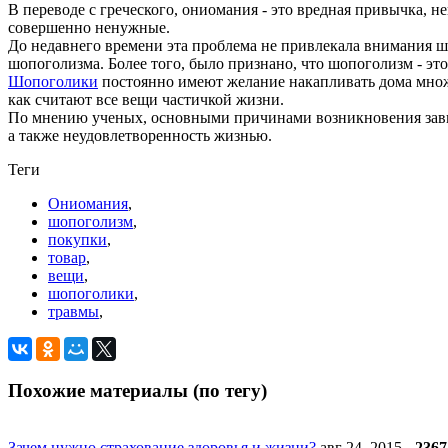
В переводе с греческого, ониомания - это вредная привычка, 
совершенно ненужные.
До недавнего времени эта проблема не привлекала внимания ш
шопоголизма. Более того, было признано, что шопоголизм - это
Шопоголики
постоянно имеют желание накапливать дома множе
как считают все вещи частичкой жизни.
По мнению ученых, основными причинами возникновения завис
а также неудовлетворенность жизнью.
Теги
Ониомания
,
шопоголизм
,
покупки
,
товар
,
вещи
,
шопоголики
,
травмы
,
Похожие материалы (по тегу)
Зачем нужно страхование здоровья и жизни?
авг 24, 2015
-
2367