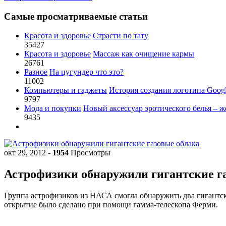
Самые просматриваемые статьи
Красота и здоровье
Страсти по тату
35427
Красота и здоровье
Массаж как очищение кармы
26761
Разное
На цугундер что это?
11002
Компьютеры и гаджеты
История создания логотипа Goog
9797
Мода и покупки
Новый аксессуар эротического белья – ж
9435
окт 29, 2012
-
1954
Просмотры
Астрофизики обнаружили гигантские г
Группа астрофизиков из НАСА смогла обнаружить два гигантск
открытие было сделано при помощи гамма-телескопа Ферми.