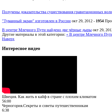
Получены доказательства существования гравитационных вол
"Туманный экран" изготовлен в России
окт 29, 2012
-
1954
Про
В центре Млечного Пути найдено две чёрные дыры
окт 29, 20
Другие материалы в этой категории:
« В центре Млечного Пут
Наверх
Интересное видео
Швеция. Как жить в кайф в стране с плохим климатом
56:00
Черногория.Секреты и советы путешественникам
6:38