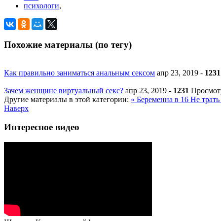
психологи
,
Похожие материалы (по тегу)
Как правильно заниматься анальным сексом
апр 23, 2019
-
1231
Зачем женщине виртуальный секс?
апр 23, 2019
-
1231
Просмот
Другие материалы в этой категории:
« Беременна в 16
Не трать
Наверх
Интересное видео