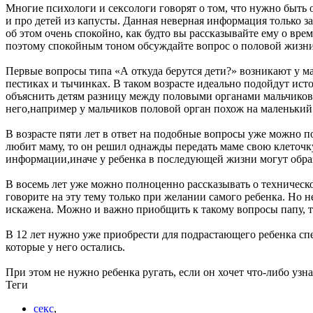
Многие психологи и сексологи говорят о том, что нужно быть 
и про детей из капусты. Данная неверная информация только з
об этом очень спокойно, как будто вы рассказывайте ему о врем
поэтому спокойным тоном обсуждайте вопрос о половой жизни
Первые вопросы типа «А откуда берутся дети?» возникают у мал
пестиках и тычинках. В таком возрасте идеально подойдут исто
объяснить детям разницу между половыми органами мальчиков 
него,например у мальчиков половой орган похож на маленький
В возрасте пяти лет в ответ на подобные вопросы уже можно п
любит маму, то он решил однажды передать маме свою клеточку
информации,иначе у ребенка в последующей жизни могут обра
В восемь лет уже можно полноценно рассказывать о техническ
говорите на эту тему только при желании самого ребенка. Но 
искажена. Можно и важно приобщить к такому вопросы папу, те
В 12 лет нужно уже приобрести для подрастающего ребенка с
которые у него остались.
При этом не нужно ребенка ругать, если он хочет что-либо узн
Теги
секс
,