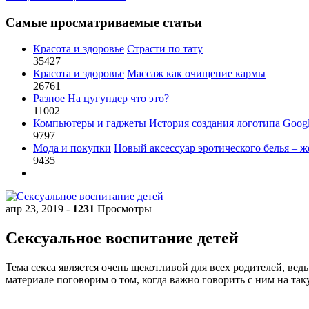
Самые просматриваемые статьи
Красота и здоровье
Страсти по тату
35427
Красота и здоровье
Массаж как очищение кармы
26761
Разное
На цугундер что это?
11002
Компьютеры и гаджеты
История создания логотипа Goog
9797
Мода и покупки
Новый аксессуар эротического белья – ж
9435
апр 23, 2019
-
1231
Просмотры
Сексуальное воспитание детей
Тема секса является очень щекотливой для всех родителей, вед
материале поговорим о том, когда важно говорить с ним на та