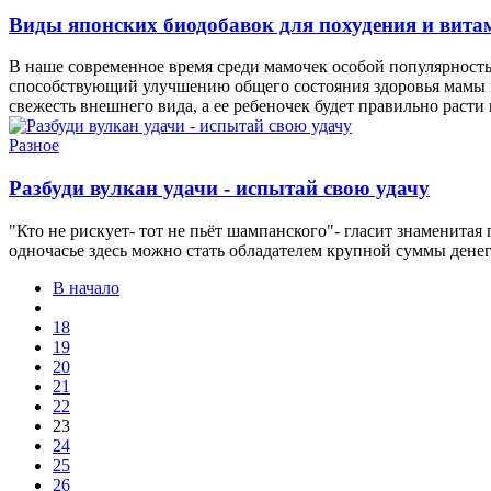
Виды японских биодобавок для похудения и вита
В наше современное время среди мамочек особой популярност
способствующий улучшению общего состояния здоровья мамы и
свежесть внешнего вида, а ее ребеночек будет правильно рас
Разное
Разбуди вулкан удачи - испытай свою удачу
"Кто не рискует- тот не пьёт шампанского"- гласит знаменитая
одночасье здесь можно стать обладателем крупной суммы денег 
В начало
18
19
20
21
22
23
24
25
26