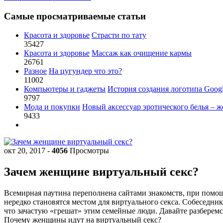
Самые просматриваемые статьи
Красота и здоровье
Страсти по тату
35427
Красота и здоровье
Массаж как очищение кармы
26761
Разное
На цугундер что это?
11002
Компьютеры и гаджеты
История создания логотипа Goog
9797
Мода и покупки
Новый аксессуар эротического белья – ж
9433
окт 20, 2017
-
4056
Просмотры
Зачем женщине виртуальный секс?
Всемирная паутина переполнена сайтами знакомств, при помощ
нередко становятся местом для виртуального секса. Собеседни
что зачастую «грешат» этим семейные люди. Давайте разберемс
Почему женщины идут на виртуальный секс?