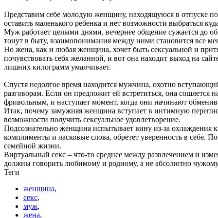
Представим себе молодую женщину, находящуюся в отпуске по у
оставить маленького ребенка и нет возможности выбраться куда
Муж работает целыми днями, вечернее общение сужается до об
тонут в быту, взаимопонимания между ними становится все ме
Но жена, как и любая женщина, хочет быть сексуальной и прит
почувствовать себя желанной, и вот она находит выход на сайт
лишних килограмм умалчивает.
Спустя недолгое время находится мужчина, охотно вступающий 
разговорам. Если он предложит ей встретиться, она сошлется н
фривольным, и наступает момент, когда они начинают обменив
Итак, почему замужняя женщина вступает в интимную переписк
возможности получить сексуальное удовлетворение.
Подсознательно женщина испытывает вину из-за охлаждения к 
комплименты и ласковые слова, обретет уверенность в себе. П
семейной жизни.
Виртуальный секс – что-то среднее между развлечением и изме
должны говорить любимому и родному, а не абсолютно чужому 
Теги
женщина
,
секс
,
муж
,
жена
,