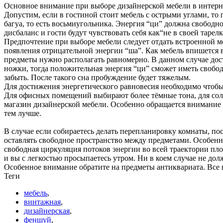
Основное внимание при выборе дизайнерской мебели в интернет
Допустим, если в гостиной стоит мебель с острыми углами, то 
багуа, то есть восьмиугольника. Энергия “ци” должна свободн
дисбаланс и гости будут чувствовать себя как“не в своей тарел
Предпочтение при выборе мебели следует отдать встроенной ме
появления отрицательной энергии “ша”. Как мебель впишется 
предметы нужно располагать равномерно. В данном случае дос
ножки, тогда положительная энергия “ци” сможет иметь свобод
забыть. После такого сна пробуждение будет тяжелым.
Для достижения энергетического равновесия необходимо чтобы 
Для офисных помещений выбирают более тёмные тона, для сол
магазин дизайнерской мебели. Особенно обращается внимание
тем лучше.
В случае если собираетесь делать перепланировку комнаты, по
оставлять свободное пространство между предметами. Особенн
свободная циркуляция потоков энергии во всей траектории пл
и вы с легкостью просыпаетесь утром. Ни в коем случае не д
Особенное внимание обратите на предметы антиквариата. Все
Теги
мебель
,
винтажная
,
дизайнерская
,
феншуй
,