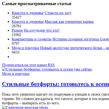
Самые просматриваемые статьи
Красота и здоровье
Страсти по тату
35427
Красота и здоровье
Массаж как очищение кармы
26761
Разное
На цугундер что это?
11002
Компьютеры и гаджеты
История создания логотипа Goog
9797
Мода и покупки
Новый аксессуар эротического белья – ж
9433
Подписаться на этот канал RSS
Мода и покупки
Стильные ботфорты: готовьтесь к осен
Пока
лето
уверенно
шагает
по
подиумам
и
улицам
в
своих
сме
горами
.
Не
сложно
догадаться
,
что
сапоги
,
которые
в
последни
ботфорты
–
выбирать
есть
из
чего
.