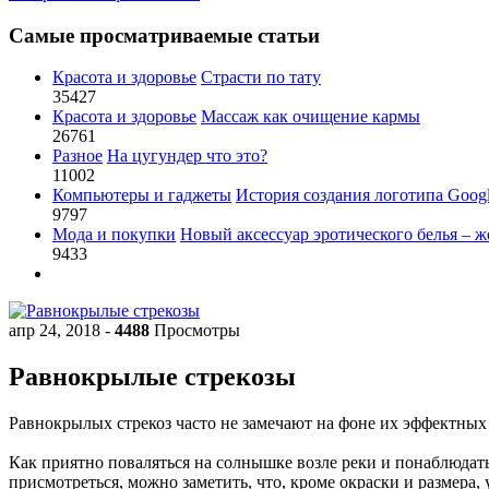
Самые просматриваемые статьи
Красота и здоровье
Страсти по тату
35427
Красота и здоровье
Массаж как очищение кармы
26761
Разное
На цугундер что это?
11002
Компьютеры и гаджеты
История создания логотипа Goog
9797
Мода и покупки
Новый аксессуар эротического белья – ж
9433
апр 24, 2018
-
4488
Просмотры
Равнокрылые стрекозы
Равнокрылых стрекоз часто не замечают на фоне их эффектных
Как приятно поваляться на солнышке возле реки и понаблюдат
присмотреться, можно заметить, что, кроме окраски и размера, 