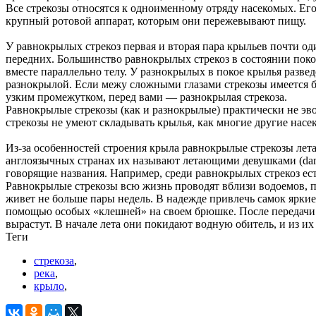
Все стрекозы относятся к одноименному отряду насекомых. Его 
крупный ротовой аппарат, которым они пережевывают пищу.
У равнокрылых стрекоз первая и вторая пара крыльев почти од
передних. Большинство равнокрылых стрекоз в состоянии поко
вместе параллельно телу. У разнокрылых в покое крылья разве
разнокрылой. Если межу сложными глазами стрекозы имеется б
узким промежутком, перед вами — разнокрылая стрекоза.
Равнокрылые стрекозы (как и разнокрылые) практически не эв
стрекозы не умеют складывать крылья, как многие другие насе
Из-за особенностей строения крыла равнокрылые стрекозы лета
англоязычных странах их называют летающими девушками (dams
говорящие названия. Например, среди равнокрылых стрекоз ест
Равнокрылые стрекозы всю жизнь проводят вблизи водоемов, п
живет не больше пары недель. В надежде привлечь самок яркие
помощью особых «клешней» на своем брюшке. После передачи с
вырастут. В начале лета они покидают водную обитель, и из и
Теги
стрекоза
,
река
,
крыло
,