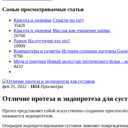
Самые просматриваемые статьи
Красота и здоровье
Страсти по тату
35426
Красота и здоровье
Массаж как очищение кармы
26760
Разное
На цугундер что это?
10999
Компьютеры и гаджеты
История создания логотипа Goog
9796
Мода и покупки
Новый аксессуар эротического белья – ж
9432
фев 21, 2022
-
1814
Просмотры
Отличие протеза и эндопротеза для сус
Протез представляет собой искусственно созданное приспособ
называется эндопротезом.
Операция эндопротезирования суставов заменяет поврежденны