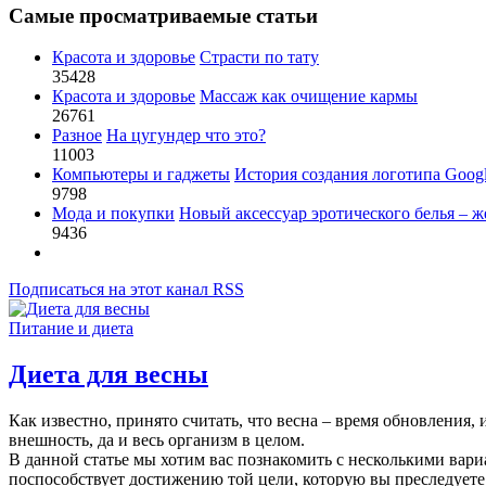
Самые просматриваемые статьи
Красота и здоровье
Страсти по тату
35428
Красота и здоровье
Массаж как очищение кармы
26761
Разное
На цугундер что это?
11003
Компьютеры и гаджеты
История создания логотипа Goog
9798
Мода и покупки
Новый аксессуар эротического белья – ж
9436
Подписаться на этот канал RSS
Питание и диета
Диета для весны
Как известно, принято считать, что весна – время обновления,
внешность, да и весь организм в целом.
В данной статье мы хотим вас познакомить с несколькими вариа
поспособствует достижению той цели, которую вы преследуете