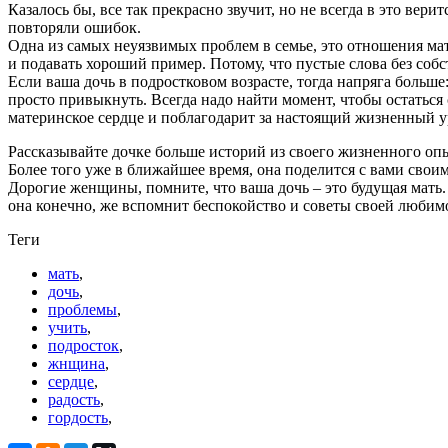
Казалось бы, все так прекрасно звучит, но не всегда в это вер
повторяли ошибок.
Одна из самых неуязвимых проблем в семье, это отношения мат
и подавать хороший пример. Потому, что пустые слова без соб
Если ваша дочь в подростковом возрасте, тогда напряга больш
просто привыкнуть. Всегда надо найти момент, чтобы остаться
материнское сердце и поблагодарит за настоящий жизненный у
Рассказывайте дочке больше историй из своего жизненного опыт
Более того уже в ближайшее время, она поделится с вами сво
Дорогие женщины, помните, что ваша дочь – это будущая мать. И
она конечно, же вспомнит беспокойство и советы своей любим
Теги
мать
,
дочь
,
проблемы
,
учить
,
подросток
,
жнщина
,
сердце
,
радость
,
гордость
,