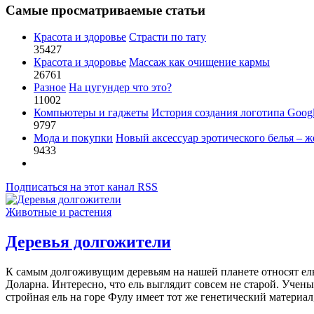
Самые просматриваемые статьи
Красота и здоровье
Страсти по тату
35427
Красота и здоровье
Массаж как очищение кармы
26761
Разное
На цугундер что это?
11002
Компьютеры и гаджеты
История создания логотипа Goog
9797
Мода и покупки
Новый аксессуар эротического белья – ж
9433
Подписаться на этот канал RSS
Животные и растения
Деревья долгожители
К самым долгоживущим деревьям на нашей планете относят ель
Доларна. Интересно, что ель выглядит совсем не старой. Уче
стройная ель на горе Фулу имеет тот же генетический материал,