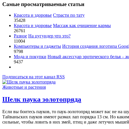
Самые просматриваемые статьи
Красота и здоровье
Страсти по тату
35428
Красота и здоровье
Массаж как очищение кармы
26761
Разное
На цугундер что это?
11004
Компьютеры и гаджеты
История создания логотипа Goog
9798
Мода и покупки
Новый аксессуар эротического белья – ж
9437
Подписаться на этот канал RSS
Животные и растения
Шелк паука золотопряда
Если вы боитесь пауков, то паук-золотопряд может вас не на 
Тайваньских пауков имеют размах лап порядка 13 см. Но каки
сильные, чтобы ловить в них змей, птиц и даже летучих мыше