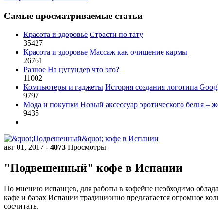
Самые просматриваемые статьи
Красота и здоровье
Страсти по тату
35427
Красота и здоровье
Массаж как очищение кармы
26761
Разное
На цугундер что это?
11002
Компьютеры и гаджеты
История создания логотипа Goog
9797
Мода и покупки
Новый аксессуар эротического белья – ж
9435
авг 01, 2017
-
4073
Просмотры
"Подвешенный" кофе в Испании
По мнению испанцев, для работы в кофейне необходимо обладат
кафе и барах Испании традиционно предлагается огромное коли
сосчитать.