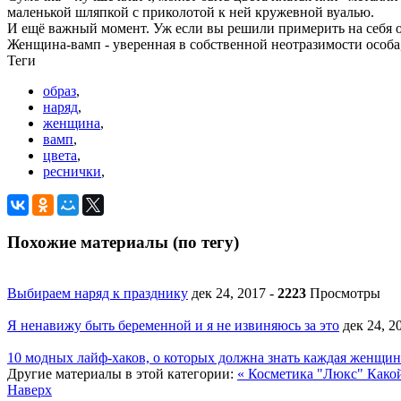
маленькой
шляпкой
с
приколотой
к
ней
кружевной
вуалью
.
И
ещё
важный
момент
.
Уж
если
вы
решили
примерить
на
себя
Женщина
-
вамп
-
уверенная
в
собственной
неотразимости
особа
Теги
образ
,
наряд
,
женщина
,
вамп
,
цвета
,
реснички
,
Похожие материалы (по тегу)
Выбираем наряд к празднику
дек 24, 2017
-
2223
Просмотры
Я ненавижу быть беременной и я не извиняюсь за это
дек 24, 
10 модных лайф-хаков, о которых должна знать каждая женщин
Другие материалы в этой категории:
« Косметика "Люкс"
Какой
Наверх