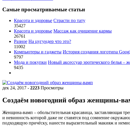
Самые просматриваемые статьи
Красота и здоровье
Страсти по тату
35427
Красота и здоровье
Массаж как очищение кармы
26761
Разное
На цугундер что это?
11002
Компьютеры и гаджеты
История создания логотипа Goog
9797
Мода и покупки
Новый аксессуар эротического белья – ж
9435
дек 24, 2017
-
2223
Просмотры
Создаём новогодний образ женщины-ва
Женщина
-
вамп
–
обольстительная
красавица
,
заставляющая
тре
и
невинность
которой
даже
не
ставятся
под
сомнение
окружаю
подходящую
причёску
,
нанести
выразительный
макияж
и
немн