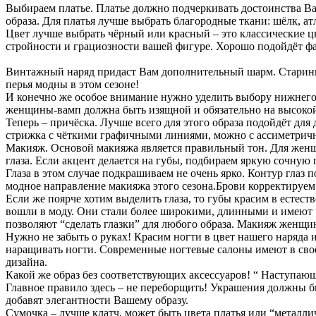
Выбираем
платье
.
Платье
должно
подчеркивать
достоинства
В
образа
.
Для
платья
лучше
выбрать
благородные
ткани
:
шёлк
,
ат
Цвет
лучше
выбрать
чёрный
или
красный
–
это
классические
ц
стройности
и
грациозности
вашей
фигуре
.
Хорошо
подойдёт
ф
Винтажный
наряд
придаст
Вам
дополнительный
шарм
.
Старин
перья
модны
в
этом
сезоне
!
И
конечно
же
особое
внимание
нужно
уделить
выбору
нижнег
женщины
-
вамп
должна
быть
изящной
и
обязательно
на
высоко
Теперь
–
причёска
.
Лучше
всего
для
этого
образа
подойдёт
для
стрижка
с
чёткими
графичными
линиями
,
можно
с
ассиметрич
Макияж
.
Основой
макияжа
является
правильный
тон
.
Для
жен
глаза
.
Если
акцент
делается
на
губы
,
подбираем
яркую
сочную
Глаза
в
этом
случае
подкрашиваем
не
очень
ярко
.
Контур
глаз
п
модное
направление
макияжа
этого
сезона
.
Брови
корректируем
Если
же
поярче
хотим
выделить
глаза
,
то
губы
красим
в
естест
вошли
в
моду
.
Они
стали
более
широкими
,
длинными
и
имеют
позволяют
“
сделать
глазки
”
для
любого
образа
.
Макияж
женщи
Нужно
не
забыть
о
руках
!
Красим
ногти
в
цвет
нашего
наряда
наращивать
ногти
.
Современные
ногтевые
салоны
имеют
в
сво
дизайна
.
Какой
же
образ
без
соответствующих
аксессуаров
! “
Наступаю
Главное
правило
здесь
–
не
переборщить
!
Украшения
должны
б
добавят
элегантности
Вашему
образу
.
Сумочка
–
лучше
клатч
,
может
быть
цвета
платья
или
“
металли