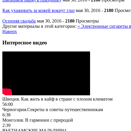
Как ухаживать за кожей вокруг глаз
мая 30, 2016
-
2180
Просмо
Осенняя свадьба
мая 30, 2016
-
2180
Просмотры
Другие материалы в этой категории:
« Электронные сигареты
Наверх
Интересное видео
Швеция. Как жить в кайф в стране с плохим климатом
56:00
Черногория.Секреты и советы путешественникам
6:38
Монголия. В гармонии с природой
2:39
ВЬЕТНАМСКИЕ МАЛЬДИВЫ