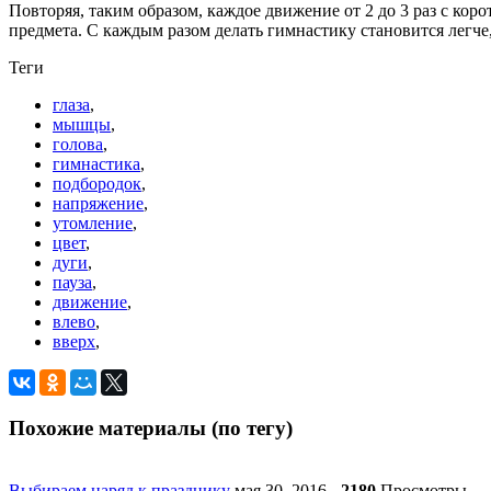
Повторяя, таким образом, каждое движение от 2 до 3 раз с ко
предмета. С каждым разом делать гимнастику становится легче
Теги
глаза
,
мышцы
,
голова
,
гимнастика
,
подбородок
,
напряжение
,
утомление
,
цвет
,
дуги
,
пауза
,
движение
,
влево
,
вверх
,
Похожие материалы (по тегу)
Выбираем наряд к празднику
мая 30, 2016
-
2180
Просмотры