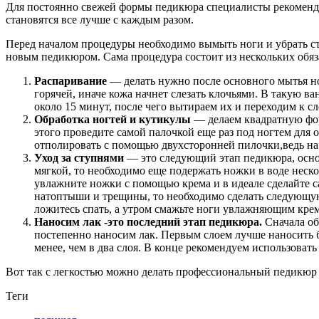
Для постоянно свежей формы педикюра специалисты рекомендуют
становятся все лучше с каждым разом.
Перед началом процедуры необходимо вымыть ноги и убрать с
новым педикюром. Сама процедура состоит из нескольких обяз
Распаривание
— делать нужно после основного мытья ног
горячей, иначе кожа начнет слезать клочьями. В такую в
около 15 минут, после чего вытираем их и переходим к с
Обработка ногтей и кутикулы
— делаем квадратную фор
этого проведите самой палочкой еще раз под ногтем для о
отполировать с помощью двухсторонней пилочки,ведь на 
Уход за ступнями
— это следующий этап педикюра, основ
мягкой, то необходимо еще подержать ножки в воде неско
увлажните ножки с помощью крема и в идеале сделайте 
натоптыши и трещины, то необходимо сделать следующую 
ложитесь спать, а утром смажьте ноги увлажняющим крем
Наносим лак -это последний этап педикюра.
Сначала об
постепенно наносим лак. Первым слоем лучше наносить 
менее, чем в два слоя. В конце рекомендуем использовать
Вот так с легкостью можно делать профессиональный педикюр
Теги