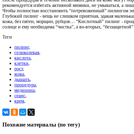
рекомендуется избегать активной мимики, не умываться, а лиш
Чтобы полностью восстановить “потревоженный” пилингом эпит
Глубокий пилинг - вещь не слишком приятная, эдакая маленькая
кожа, без пятен, морщин, рубцов… “Кислотный” пилинг - проце
солнце и ему необходима “чистка”, а во-вторых, “беззащитной
Теги
пилинг
,
геликолевая
,
кислота
,
клетки
,
рост
,
кожа
,
дышать
,
процедура
,
медицина
,
сеанс
,
крем
,
Похожие материалы (по тегу)