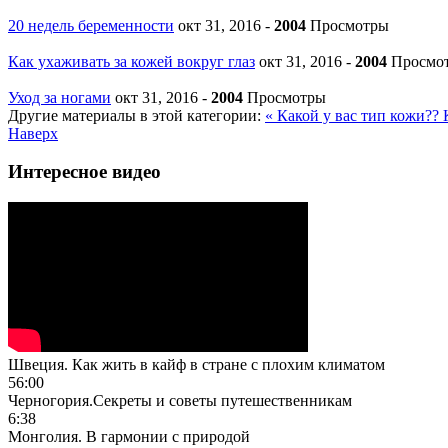
20 недель беременности
окт 31, 2016
-
2004
Просмотры
Как ухаживать за кожей вокруг глаз
окт 31, 2016
-
2004
Просмо
Уход за ногами
окт 31, 2016
-
2004
Просмотры
Другие материалы в этой категории:
« Какой у вас тип кожи??
Наверх
Интересное видео
Швеция. Как жить в кайф в стране с плохим климатом
56:00
Черногория.Секреты и советы путешественникам
6:38
Монголия. В гармонии с природой