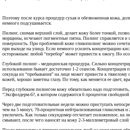
Поэтому после курса процедур сухая и обезвоженная кожа, дол
немного подсушивается.
Пилинг, снимая верхний слой, делает кожу более тонкой, позв
морщины, исчезают пигментные пятна. Пилинг справляется и 
поверхность. При проблемной коже гликопилинг можно сочетать
при выходе на улицу. Если немного усилить концентрацию кисл
осторожным: любой “перебор” может привести к ожогу. Но ос
Глубокий пилинг - медицинская процедура. Сильно концентрир
использовании бывает достаточно 1-2 сеансов. Концентрация 
секунда их “пребывания” на лице может привести к тяжелому 
кожей, хорошо заметны глазу. По тому, как меняется ее цвет, 
Перед глубоким пилингом кожу обязательно надо подготовить,
“Эксфолдерм-6?, в котором содержится 6 процентов свободной 
Через две подготовительные недели можно приступать непосред
чем на 5 минут, 70-процентная нейтрализованная гликолевая и
увеличить. Как только секундомер отсчитает положенное, на 
смывают, после чего наносят на кожу 2-3-миллиметровый сло
После процедуры в течение нескольких дней на коже могут обр