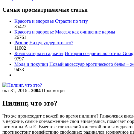
Самые просматриваемые статьи
Красота и здоровье
Страсти по тату
35427
Красота и здоровье
Массаж как очищение кармы
26761
Разное
На цугундер что это?
11002
Компьютеры и гаджеты
История создания логотипа Goog
9797
Мода и покупки
Новый аксессуар эротического белья – ж
9433
окт 31, 2016
-
2004
Просмотры
Пилинг, что это?
Что же происходит с кожей во время пилинга? Гликолевая кисл
в верхние, самые обезвоженные слои эпидермиса, помогает обр
витамины А и Е. Вместе с гликолевой кислотой они замедляют 
противостоит воздействию свободных радикалов (солнечное изл