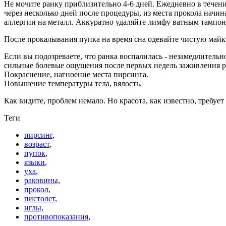
Не мочите ранку приблизительно 4-6 дней. Ежедневно в течен
через несколько дней после процедуры, из места прокола начин
аллергии на металл. Аккуратно удаляйте лимфу ватным тампон
После прокалывания пупка на время сна одевайте чистую майк
Если вы подозреваете, что ранка воспалилась - незамедлительн
cильные болевые ощущения после первых недель заживления р
Покраснение, нагноение места пирсинга.
Повышение температуры тела, вялость.
Как видите, проблем немало. Но красота, как известно, требуе
Теги
пирсинг
,
возраст
,
пупок
,
языки
,
уха
,
раковины
,
прокол
,
пистолет
,
иглы
,
противопоказания
,