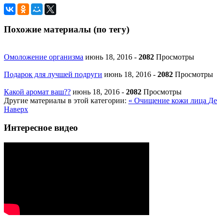
Похожие материалы (по тегу)
Омоложение организма
июнь 18, 2016
-
2082
Просмотры
Подарок для лучшей подруги
июнь 18, 2016
-
2082
Просмотры
Какой аромат ваш??
июнь 18, 2016
-
2082
Просмотры
Другие материалы в этой категории:
« Очищение кожи лица
Де
Наверх
Интересное видео