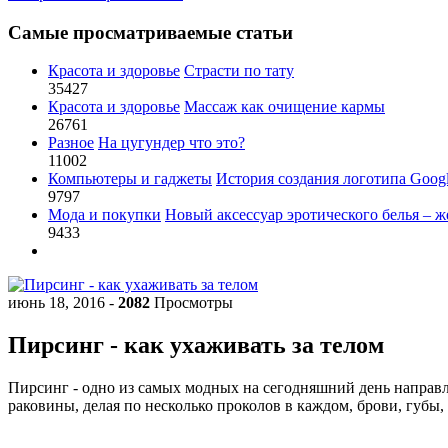
Самые просматриваемые статьи
Красота и здоровье
Страсти по тату
35427
Красота и здоровье
Массаж как очищение кармы
26761
Разное
На цугундер что это?
11002
Компьютеры и гаджеты
История создания логотипа Goog
9797
Мода и покупки
Новый аксессуар эротического белья – ж
9433
июнь 18, 2016
-
2082
Просмотры
Пирсинг - как ухаживать за телом
Пирсинг - одно из самых модных на сегодняшний день направл
раковины, делая по несколько проколов в каждом, брови, губы,