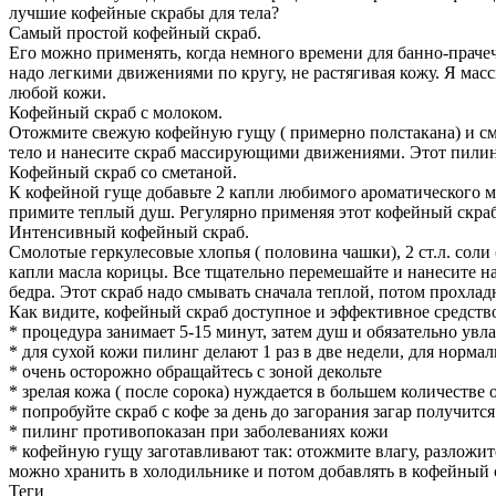
лучшие кофейные скрабы для тела?
Самый простой кофейный скраб.
Его можно применять, когда немного времени для банно-прачеч
надо легкими движениями по кругу, не растягивая кожу. Я ма
любой кожи.
Кофейный скраб с молоком.
Отожмите свежую кофейную гущу ( примерно полстакана) и см
тело и нанесите скраб массирующими движениями. Этот пилинг 
Кофейный скраб со сметаной.
К кофейной гуще добавьте 2 капли любимого ароматического ма
примите теплый душ. Регулярно применяя этот кофейный скраб
Интенсивный кофейный скраб.
Смолотые геркулесовые хлопья ( половина чашки), 2 ст.л. соли 
капли масла корицы. Все тщательно перемешайте и нанесите н
бедра. Этот скраб надо смывать сначала теплой, потом прохлад
Как видите, кофейный скраб доступное и эффективное средство
* процедура занимает 5-15 минут, затем душ и обязательно ув
* для сухой кожи пилинг делают 1 раз в две недели, для нормал
* очень осторожно обращайтесь с зоной декольте
* зрелая кожа ( после сорока) нуждается в большем количест
* попробуйте скраб с кофе за день до загорания загар получит
* пилинг противопоказан при заболеваниях кожи
* кофейную гущу заготавливают так: отожмите влагу, разложит
можно хранить в холодильнике и потом добавлять в кофейный 
Теги