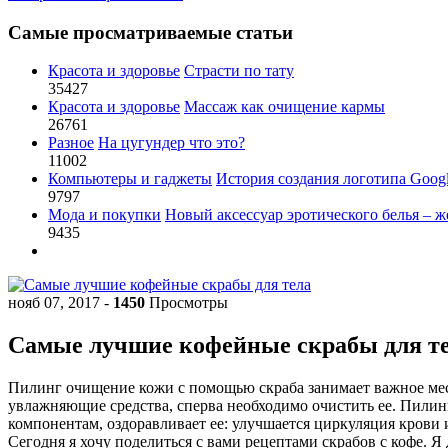
Самые просматриваемые статьи
Красота и здоровье
Страсти по тату
35427
Красота и здоровье
Массаж как очищение кармы
26761
Разное
На цугундер что это?
11002
Компьютеры и гаджеты
История создания логотипа Goog
9797
Мода и покупки
Новый аксессуар эротического белья – ж
9435
нояб 07, 2017
-
1450
Просмотры
Самые лучшие кофейные скрабы для т
Пилинг очищение кожи с помощью скраба занимает важное мест
увлажняющие средства, сперва необходимо очистить ее. Пилин
компонентам, оздоравливает ее: улучшается циркуляция крови
Сегодня я хочу поделиться с вами рецептами скрабов с кофе. Я