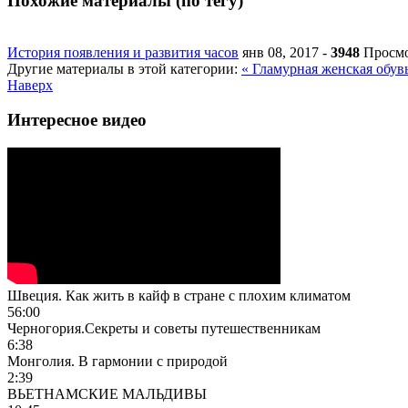
Похожие материалы (по тегу)
История появления и развития часов
янв 08, 2017
-
3948
Просм
Другие материалы в этой категории:
« Гламурная женская обув
Наверх
Интересное видео
Швеция. Как жить в кайф в стране с плохим климатом
56:00
Черногория.Секреты и советы путешественникам
6:38
Монголия. В гармонии с природой
2:39
ВЬЕТНАМСКИЕ МАЛЬДИВЫ