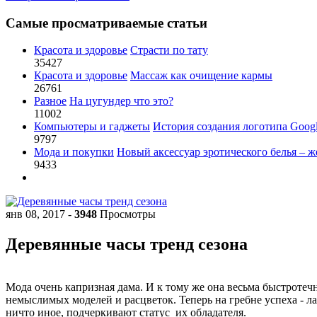
Самые просматриваемые статьи
Красота и здоровье
Страсти по тату
35427
Красота и здоровье
Массаж как очищение кармы
26761
Разное
На цугундер что это?
11002
Компьютеры и гаджеты
История создания логотипа Goog
9797
Мода и покупки
Новый аксессуар эротического белья – ж
9433
янв 08, 2017
-
3948
Просмотры
Деревянные часы тренд сезона
Мода
очень
капризная
дама
.
И
к
тому
же
она
весьма
быстротеч
немыслимых
моделей
и
расцветок
.
Теперь
на
гребне
успеха
-
л
ничто
иное
,
подчеркивают
статус
их
обладателя
.