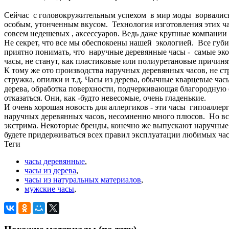
Сейчас
с
головокружительным
успехом
в
мир
моды
ворвалис
особым
,
утонченным
вкусом
.
Технология
изготовления
этих
ч
совсем
недешевых
,
аксессуаров
.
Ведь
даже
крупные
компании
Не
секрет
,
что
все
мы
обеспокоены
нашей
экологией
.
Все
губи
приятно
понимать
,
что
наручные
деревянные
часы
-
самые
эк
часы
,
не
станут
,
как
пластиковые
или
полиуретановые
причиня
К
тому
же
ото
производства
наручных
деревянных
часов
,
не
ст
стружка
,
опилки
и
т
.
д
.
Часы
из
дерева
,
обычные
кварцевые
час
дерева
,
обработка
поверхности
,
подчеркивающая
благородную
отказаться
.
Они
,
как
-
будто
невесомые
,
очень
гладенькие
.
И
очень
хорошая
новость
для
аллергиков
-
эти
часы
гипоаллер
наручных
деревянных
часов
,
несомненно
много
плюсов
.
Но
вс
экстрима
.
Некоторые
бренды
,
конечно
же
выпускают
наручные
будете
придерживаться
всех
правил
эксплуатации
любимых
ча
Теги
часы деревянные
,
часы из дерева
,
часы из натуральных материалов
,
мужские часы
,