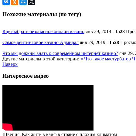
Похожие материалы (по тегу)
Кау выбрать безопасное онлайн казино
янв 29, 2019
-
1528
Прос
Самое рейтинговое казино Адмирал
янв 29, 2019
-
1528
Просмо
Что мы должны знать о современном интернет казино?
янв 29,
Другие материалы в этой категории:
« Что такое мастурбатор
Ч
Наверх
Интересное видео
Швеция. Как жить в кайф в стране с плохим климатом