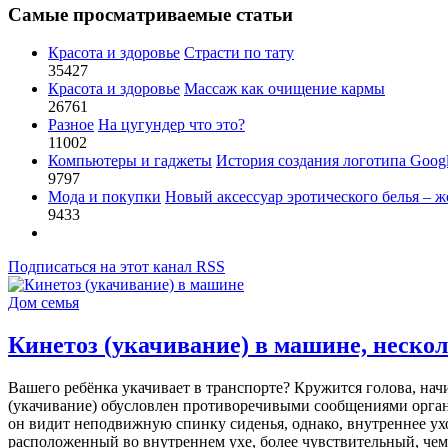
Самые просматриваемые статьи
Красота и здоровье
Страсти по тату
35427
Красота и здоровье
Массаж как очищение кармы
26761
Разное
На цугундер что это?
11002
Компьютеры и гаджеты
История создания логотипа Goog
9797
Мода и покупки
Новый аксессуар эротического белья – ж
9433
Подписаться на этот канал RSS
Дом семья
Кинетоз (укачивание) в машине, нескол
Вашего ребёнка укачивает в транспорте? Кружится голова, нач
(укачивание) обусловлен противоречивыми сообщениями органо
он видит неподвижную спинку сиденья, однако, внутреннее ухо
расположенный во внутреннем ухе, более чувствительный, чем 