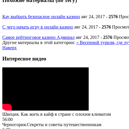
Похожие материалы (по тегу)
Кау выбрать безопасное онлайн казино
авг 24, 2017
-
2576
Прос
С чего начать игру в онлайн казино
авг 24, 2017
-
2576
Просмо
Самое рейтинговое казино Адмирал
авг 24, 2017
-
2576
Просмо
Другие материалы в этой категории:
« Весенний туризм, где л
Наверх
Интересное видео
Швеция. Как жить в кайф в стране с плохим климатом
56:00
Черногория.Секреты и советы путешественникам