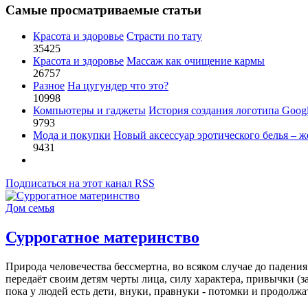
Самые просматриваемые статьи
Красота и здоровье
Страсти по тату
35425
Красота и здоровье
Массаж как очищение кармы
26757
Разное
На цугундер что это?
10998
Компьютеры и гаджеты
История создания логотипа Goog
9793
Мода и покупки
Новый аксессуар эротического белья – ж
9431
Подписаться на этот канал RSS
Дом семья
Суррогатное материнство
Природа человечества бессмертна, во всяком случае до падени
передаёт своим детям черты лица, силу характера, привычки (за
пока у людей есть дети, внуки, правнуки - потомки и продолжат