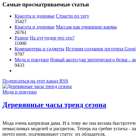
Самые просматриваемые статьи
Красота и здоровье
Страсти по тату
35427
Красота и здоровье
Массаж как очищение кармы
26761
Разное
На цугундер что это?
11000
Компьютеры и гаджеты
История создания логотипа Goog
9797
Мода и покупки
Новый аксессуар эротического белья – ж
9433
Подписаться на этот канал RSS
Мода и покупки
Деревянные часы тренд сезона
Мода
очень
капризная
дама
.
И
к
тому
же
она
весьма
быстротеч
немыслимых
моделей
и
расцветок
.
Теперь
на
гребне
успеха
-
л
ничто
иное
,
подчеркивают
статус
их
обладателя
.