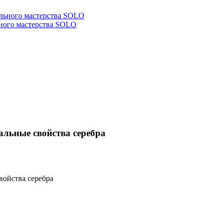
ьного мастерства SOLO
льные свойства серебра
войства серебра