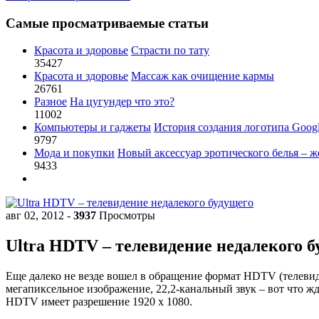
Самые просматриваемые статьи
Красота и здоровье
Страсти по тату
35427
Красота и здоровье
Массаж как очищение кармы
26761
Разное
На цугундер что это?
11002
Компьютеры и гаджеты
История создания логотипа Goog
9797
Мода и покупки
Новый аксессуар эротического белья – ж
9433
авг 02, 2012
-
3937
Просмотры
Ultra HDTV – телевидение недалекого б
Еще далеко не везде вошел в обращение формат HDTV (телевид
мегапиксельное изображение, 22,2-канальный звук – вот что жд
HDTV имеет разрешение 1920 x 1080.