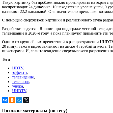
Такую картинку без проблем можно проецировать на экран с диа
воспроизводят 24 динамика: 10 находятся на уровне ушей, 9 у
называют 22,2-канальной. Она значительно превышает возможн
С помощью сверхчеткой картинки и реалистичного звука разра
Разработки ведутся в Японии при поддержке местной телера
телевещание в 2020-м году, а пока планируют применить эти 
Одним из крупнейших препятствий в распространении UHDTV явл
20 минут такого видео занимают на диске 4 терабайта места. 
инженерами. И, если телевидение сверхвысокого разрешения жде
Теги
HDTV
,
эффекты
,
телевидение
,
телевизор
,
ультра
,
UHDTV
,
Похожие материалы (по тегу)