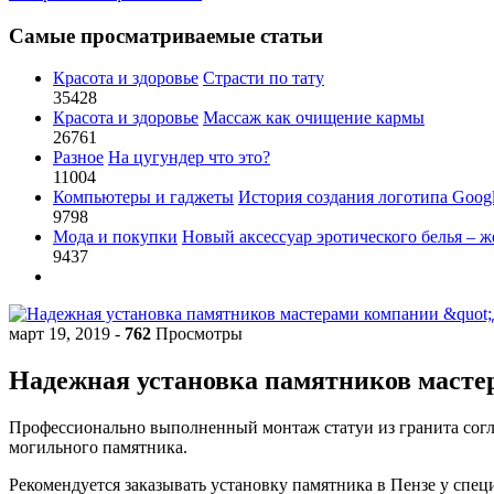
Самые просматриваемые статьи
Красота и здоровье
Страсти по тату
35428
Красота и здоровье
Массаж как очищение кармы
26761
Разное
На цугундер что это?
11004
Компьютеры и гаджеты
История создания логотипа Goog
9798
Мода и покупки
Новый аксессуар эротического белья – ж
9437
март 19, 2019
-
762
Просмотры
Надежная установка памятников маст
Профессионально выполненный монтаж статуи из гранита согла
могильного памятника.
Рекомендуется заказывать установку памятника в Пензе у спе