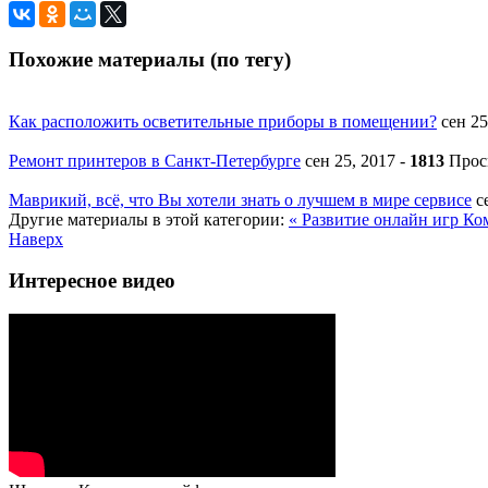
Похожие материалы (по тегу)
Как расположить осветительные приборы в помещении?
сен 2
Ремонт принтеров в Санкт-Петербурге
сен 25, 2017
-
1813
Прос
Маврикий, всё, что Вы хотели знать о лучшем в мире сервисе
с
Другие материалы в этой категории:
« Развитие онлайн игр
Ко
Наверх
Интересное видео